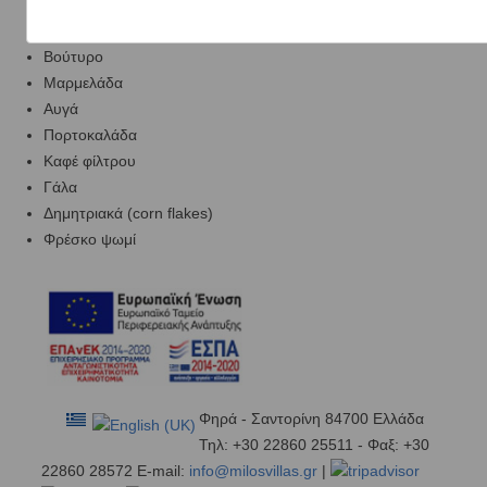
Ζαμπόν
Τυρί
Βούτυρο
Μαρμελάδα
Αυγά
Πορτοκαλάδα
Καφέ φίλτρου
Γάλα
Δημητριακά (corn flakes)
Φρέσκο ψωμί
Φηρά - Σαντορίνη 84700 Ελλάδα
Τηλ: +30 22860 25511 - Φαξ: +30
22860 28572 E-mail:
info@milosvillas.gr
|