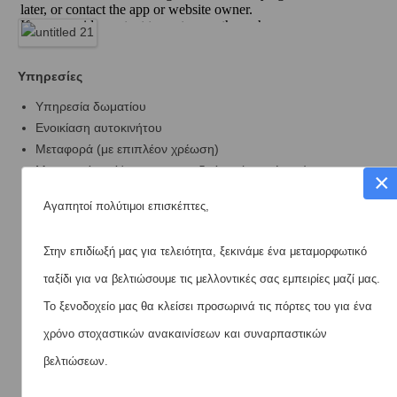
Υπηρεσίες
Υπηρεσία δωματίου
Ενοικίαση αυτοκινήτου
Μεταφορά (με επιπλέον χρέωση)
Μεταφορά από/προς το αεροδρόμιο (με χρέωση)
×
24ωρη ρεσεψιόν
Αγαπητοί πολύτιμοι επισκέπτες,
Εστιατόριο
Οργάνωση εκδρομών
Στην επιδίωξή μας για τελειότητα, ξεκινάμε ένα μεταμορφωτικό
Αγοράς Εισιτηρίων
Χώρος φύλαξης αποσκευών
ταξίδι για να βελτιώσουμε τις μελλοντικές σας εμπειρίες μαζί μας.
Θυρωρείο
Το ξενοδοχείο μας θα κλείσει προσωρινά τις πόρτες του για ένα
Κοινόχρηστος χώρος lounge/τηλεόρασης
χρόνο στοχαστικών ανακαινίσεων και συναρπαστικών
Πλύσιμο ρούχων
βελτιώσεων.
Στεγνό καθάρισμα
Υπηρεσία σιδερώματος