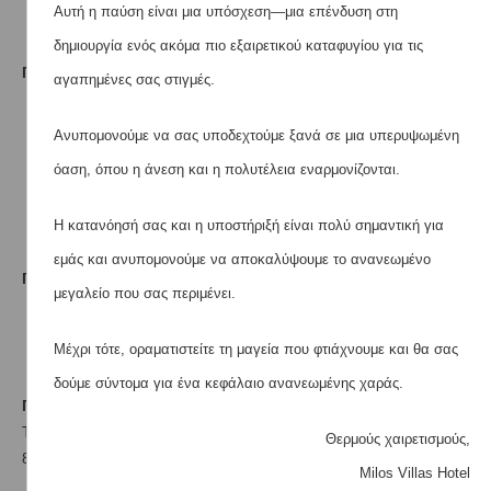
Φαξ/Φωτοτυπικό
Αυτή η παύση είναι μια υπόσχεση—μια επένδυση στη
δημιουργία ενός ακόμα πιο εξαιρετικού καταφυγίου για τις
Γενικά
αγαπημένες σας στιγμές.
Θυρίδα ασφαλείας
Ανυπομονούμε να σας υποδεχτούμε ξανά σε μια υπερυψωμένη
Δωμάτια για μη καπνίζοντες
Θέρμανση
όαση, όπου η άνεση και η πολυτέλεια εναρμονίζονται.
Κλιματισμός
Θυρίδα ασφαλείας
Η κατανόησή σας και η υποστήριξή είναι πολύ σημαντική για
εμάς και ανυπομονούμε να αποκαλύψουμε το ανανεωμένο
Γλώσσες επικοινωνίας
μεγαλείο που σας περιμένει.
Αγγλικά
Ελληνικά
Μέχρι τότε, οραματιστείτε τη μαγεία που φτιάχνουμε και θα σας
δούμε σύντομα για ένα κεφάλαιο ανανεωμένης χαράς.
Πρωινό
Το πρωινό προσφέται σε μια αίθουσα με θέα στο Αιγαίο από τις
Θερμούς χαιρετισμούς,
8:00 έως τι 10:30 και περιλαμβάνει:
Milos Villas Hotel