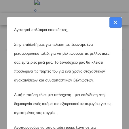
menu
×
Αγαπητοί πολύτιμοι επισκέπτες,
Στην επιδίωξή μας για τελειότητα, ξεκινάμε ένα
μεταμορφωτικό ταξίδι για να βελτιώσουμε τις μελλοντικές
σας εμπειρίες μαζί μας. Το ξενοδοχείο μας θα κλείσει
προσωρινά τις πόρτες του για ένα χρόνο στοχαστικών
ανακαινίσεων και συναρπαστικών βελτιώσεων.
Φηρά - Σαντορίνη 84700
Αυτή η παύση είναι μια υπόσχεση—μια επένδυση στη
Ελλάδα Τηλ: +30 22860
δημιουργία ενός ακόμα πιο εξαιρετικού καταφυγίου για τις
25511 - Φαξ: +30 22860 28572 E-mail:
info@milosvillas.gr
αγαπημένες σας στιγμές.
|
|
Powered by
CoreIT
Ανυπομονούμε να σας υποδεχτούμε ξανά σε μια